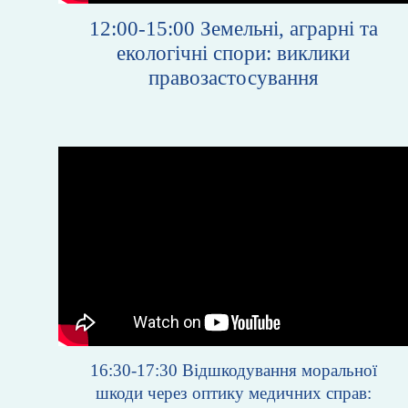
12:00-15:00
Земельні, аграрні та
екологічні спори: виклики
правозастосування
16:30-17:30
Відшкодування моральної
шкоди через оптику медичних справ: