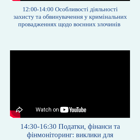
12:00-14:00
Особливості діяльності
захисту та обвинувачення у кримінальних
провадженнях щодо воєнних злочинів
14:30-16:30
Податки, фінанси та
фінмоніторинг: виклики для