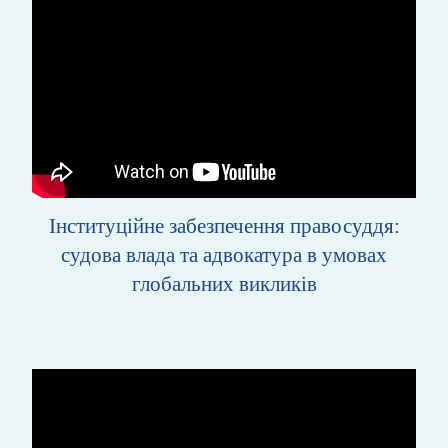
Інституційне забезпечення правосуддя:
судова влада та адвокатура в умовах
глобальних викликів