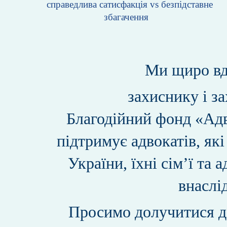
справедлива сатисфакція vs безпідставне
збагачення
Ми щиро вд
захиснику і з
Благодійний фонд «А
підтримує адвокатів, як
України, їхні сім’ї та
внаслі
Просимо долучитися д