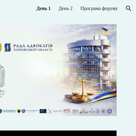
День 1
День 2
Програма форуму
ion