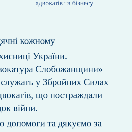
адвокатів та бізнесу
ячні кожному
ахисниці України.
двокатура Слобожанщини»
і служать у Збройних Силах
 адвокатів, що постраждали
док війни.
о допомоги та дякуємо за