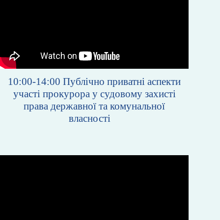
10:00-14:00
Публічно приватні аспекти
участі прокурора у судовому захисті
права державної та комунальної
власності